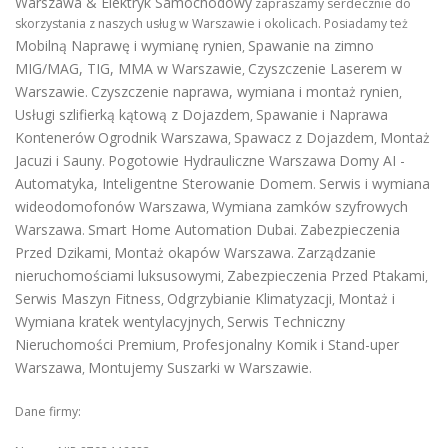
Warszawa & Elektryk Samochodowy
zapraszamy serdecznie do
skorzystania z naszych usług w Warszawie i okolicach. Posiadamy też
Mobilną Naprawę i wymianę rynien
Spawanie na zimno
,
MIG/MAG, TIG, MMA w Warszawie
Czyszczenie Laserem w
,
Warszawie
Czyszczenie naprawa, wymiana i montaż rynien
.
,
Usługi szlifierką kątową z Dojazdem
Spawanie i Naprawa
,
Kontenerów
Ogrodnik Warszawa
Spawacz z Dojazdem
Montaż
,
,
Jacuzi i Sauny
Pogotowie Hydrauliczne Warszawa
Domy AI -
.
Automatyka, Inteligentne Sterowanie Domem
Serwis i wymiana
.
wideodomofonów Warszawa
Wymiana zamków szyfrowych
,
Warszawa
Smart Home Automation Dubai
Zabezpieczenia
.
.
Przed Dzikami
Montaż okapów Warszawa
Zarządzanie
,
.
nieruchomościami luksusowymi
Zabezpieczenia Przed Ptakami
,
,
Serwis Maszyn Fitness
Odgrzybianie Klimatyzacji
Montaż i
,
,
Wymiana kratek wentylacyjnych
Serwis Techniczny
,
Nieruchomości Premium
Profesjonalny Komik i Stand-uper
,
Warszawa
Montujemy Suszarki w Warszawie
,
.
Dane firmy: