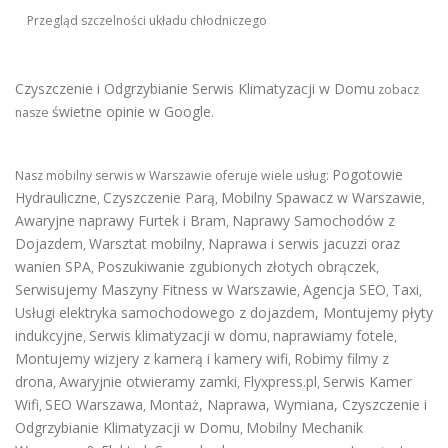
Przegląd szczelności układu chłodniczego
Czyszczenie i Odgrzybianie Serwis Klimatyzacji w Domu
zobacz
świetne opinie w Google
nasze
.
Pogotowie
Nasz mobilny serwis w Warszawie oferuje wiele usług:
Hydrauliczne
Czyszczenie Parą
Mobilny Spawacz w Warszawie
,
,
,
Awaryjne naprawy Furtek i Bram
Naprawy Samochodów z
,
Dojazdem
Warsztat mobilny
Naprawa i serwis jacuzzi oraz
,
,
wanien SPA
Poszukiwanie zgubionych złotych obrączek
,
,
Serwisujemy Maszyny Fitness w Warszawie
Agencja SEO
Taxi
,
,
,
Usługi elektryka samochodowego z dojazdem
,
Montujemy płyty
indukcyjne
Serwis klimatyzacji w domu
naprawiamy fotele
,
,
,
Montujemy wizjery z kamerą i kamery wifi
Robimy filmy z
,
drona
Awaryjnie otwieramy zamki
Flyxpress.pl
Serwis Kamer
,
,
,
Wifi
SEO Warszawa
Montaż, Naprawa, Wymiana, Czyszczenie i
,
,
Odgrzybianie Klimatyzacji w Domu
Mobilny Mechanik
,