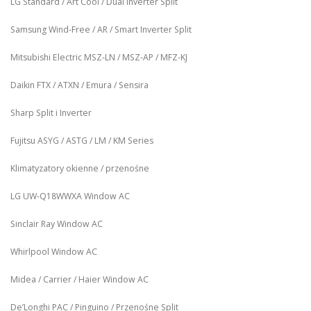
LG Standard / Art Cool / Dual Inverter Split
Samsung Wind-Free / AR / Smart Inverter Split
Mitsubishi Electric MSZ‑LN / MSZ‑AP / MFZ-KJ
Daikin FTX / ATXN / Emura / Sensira
Sharp Split i Inverter
Fujitsu ASYG / ASTG / LM / KM Series
Klimatyzatory okienne / przenośne
LG UW‑Q18WWXA Window AC
Sinclair Ray Window AC
Whirlpool Window AC
Midea / Carrier / Haier Window AC
De’Longhi PAC / Pinguino / Przenośne Split