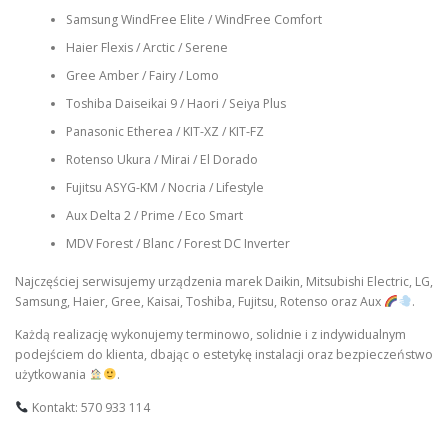
Samsung WindFree Elite / WindFree Comfort
Haier Flexis / Arctic / Serene
Gree Amber / Fairy / Lomo
Toshiba Daiseikai 9 / Haori / Seiya Plus
Panasonic Etherea / KIT-XZ / KIT-FZ
Rotenso Ukura / Mirai / El Dorado
Fujitsu ASYG-KM / Nocria / Lifestyle
Aux Delta 2 / Prime / Eco Smart
MDV Forest / Blanc / Forest DC Inverter
Najczęściej serwisujemy urządzenia marek Daikin, Mitsubishi Electric, LG,
Samsung, Haier, Gree, Kaisai, Toshiba, Fujitsu, Rotenso oraz Aux
.
Każdą realizację wykonujemy terminowo, solidnie i z indywidualnym
podejściem do klienta, dbając o estetykę instalacji oraz bezpieczeństwo
użytkowania
.
Kontakt: 570 933 114