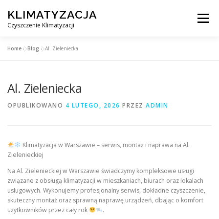
Przejdź
KLIMATYZACJA
do
Menu
treści
Czyszczenie Klimatyzacji
Home
»
Blog
»
Al. Zieleniecka
SERWIS KLIMATYZACJI WARSZAWA
CENNIK
Al. Zieleniecka
OBSŁUGIWANE MIASTA POD WARSZAWĄ
BLOG
OPUBLIKOWANO
4 LUTEGO, 2026
PRZEZ
ADMIN
KONTAKT
Klimatyzacja w Warszawie – serwis, montaż i naprawa na Al.
Zielenieckiej
Na Al. Zielenieckiej w Warszawie świadczymy kompleksowe usługi
związane z obsługą klimatyzacji w mieszkaniach, biurach oraz lokalach
usługowych. Wykonujemy profesjonalny serwis, dokładne czyszczenie,
skuteczny montaż oraz sprawną naprawę urządzeń, dbając o komfort
użytkowników przez cały rok
.