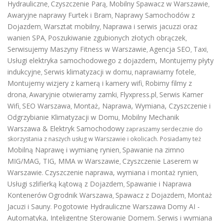
Hydrauliczne
Czyszczenie Parą
Mobilny Spawacz w Warszawie
,
,
,
Awaryjne naprawy Furtek i Bram
Naprawy Samochodów z
,
Dojazdem
Warsztat mobilny
Naprawa i serwis jacuzzi oraz
,
,
wanien SPA
Poszukiwanie zgubionych złotych obrączek
,
,
Serwisujemy Maszyny Fitness w Warszawie
Agencja SEO
Taxi
,
,
,
Usługi elektryka samochodowego z dojazdem
,
Montujemy płyty
indukcyjne
Serwis klimatyzacji w domu
naprawiamy fotele
,
,
,
Montujemy wizjery z kamerą i kamery wifi
Robimy filmy z
,
drona
Awaryjnie otwieramy zamki
Flyxpress.pl
Serwis Kamer
,
,
,
Wifi
SEO Warszawa
Montaż, Naprawa, Wymiana, Czyszczenie i
,
,
Odgrzybianie Klimatyzacji w Domu
Mobilny Mechanik
,
Warszawa & Elektryk Samochodowy
zapraszamy serdecznie do
skorzystania z naszych usług w Warszawie i okolicach. Posiadamy też
Mobilną Naprawę i wymianę rynien
Spawanie na zimno
,
MIG/MAG, TIG, MMA w Warszawie
Czyszczenie Laserem w
,
Warszawie
Czyszczenie naprawa, wymiana i montaż rynien
.
,
Usługi szlifierką kątową z Dojazdem
Spawanie i Naprawa
,
Kontenerów
Ogrodnik Warszawa
Spawacz z Dojazdem
Montaż
,
,
Jacuzi i Sauny
Pogotowie Hydrauliczne Warszawa
Domy AI -
.
Automatyka, Inteligentne Sterowanie Domem
Serwis i wymiana
.