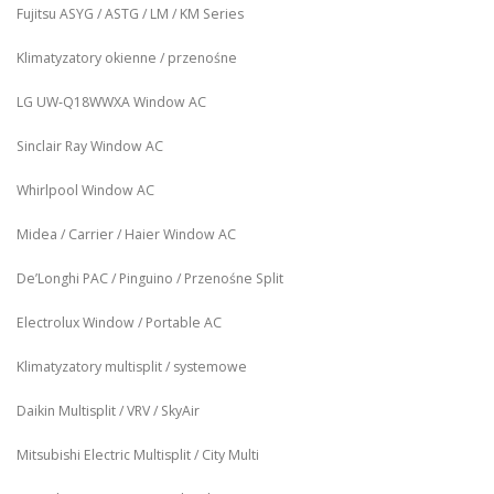
Fujitsu ASYG / ASTG / LM / KM Series
Klimatyzatory okienne / przenośne
LG UW‑Q18WWXA Window AC
Sinclair Ray Window AC
Whirlpool Window AC
Midea / Carrier / Haier Window AC
De’Longhi PAC / Pinguino / Przenośne Split
Electrolux Window / Portable AC
Klimatyzatory multisplit / systemowe
Daikin Multisplit / VRV / SkyAir
Mitsubishi Electric Multisplit / City Multi