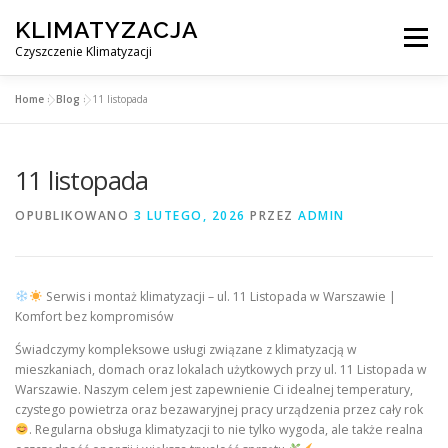
Przejdź
KLIMATYZACJA
do
Menu
treści
Czyszczenie Klimatyzacji
Home
»
Blog
»
11 listopada
SERWIS KLIMATYZACJI WARSZAWA
CENNIK
11 listopada
OBSŁUGIWANE MIASTA POD WARSZAWĄ
BLOG
OPUBLIKOWANO
3 LUTEGO, 2026
PRZEZ
ADMIN
KONTAKT
Serwis i montaż klimatyzacji – ul. 11 Listopada w Warszawie |
Komfort bez kompromisów
Świadczymy kompleksowe usługi związane z klimatyzacją w
mieszkaniach, domach oraz lokalach użytkowych przy ul. 11 Listopada w
Warszawie. Naszym celem jest zapewnienie Ci idealnej temperatury,
czystego powietrza oraz bezawaryjnej pracy urządzenia przez cały rok
. Regularna obsługa klimatyzacji to nie tylko wygoda, ale także realna