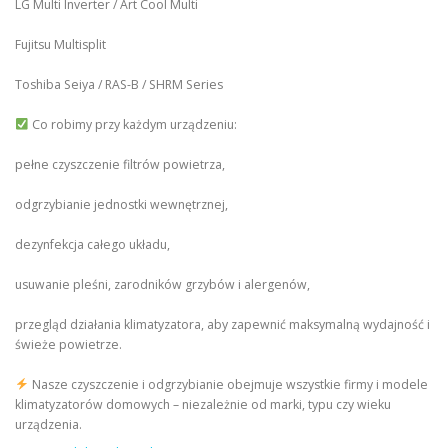
LG Multi Inverter / Art Cool Multi
Fujitsu Multisplit
Toshiba Seiya / RAS-B / SHRM Series
Co robimy przy każdym urządzeniu:
pełne czyszczenie filtrów powietrza,
odgrzybianie jednostki wewnętrznej,
dezynfekcja całego układu,
usuwanie pleśni, zarodników grzybów i alergenów,
przegląd działania klimatyzatora, aby zapewnić maksymalną wydajność i
świeże powietrze.
Nasze czyszczenie i odgrzybianie obejmuje wszystkie firmy i modele
klimatyzatorów domowych – niezależnie od marki, typu czy wieku
urządzenia.