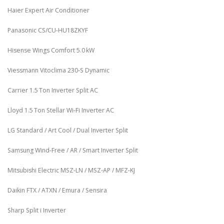
Haier Expert Air Conditioner
Panasonic CS/CU‑HU18ZKYF
Hisense Wings Comfort 5.0 kW
Viessmann Vitoclima 230‑S Dynamic
Carrier 1.5 Ton Inverter Split AC
Lloyd 1.5 Ton Stellar Wi‑Fi Inverter AC
LG Standard / Art Cool / Dual Inverter Split
Samsung Wind-Free / AR / Smart Inverter Split
Mitsubishi Electric MSZ‑LN / MSZ‑AP / MFZ-KJ
Daikin FTX / ATXN / Emura / Sensira
Sharp Split i Inverter