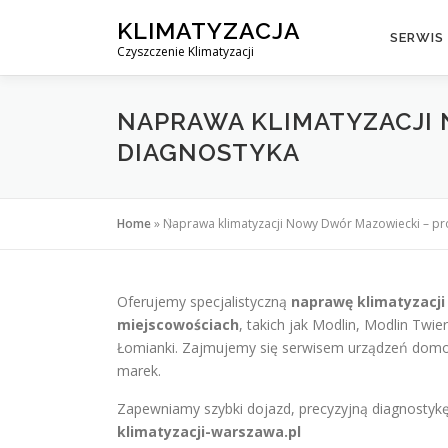
Przejdź
KLIMATYZACJA
do
SERWIS
Czyszczenie Klimatyzacji
treści
NAPRAWA KLIMATYZACJI 
DIAGNOSTYKA
Home
»
Naprawa klimatyzacji Nowy Dwór Mazowiecki – pro
Oferujemy specjalistyczną
naprawę klimatyzacj
miejscowościach
, takich jak Modlin, Modlin Tw
Łomianki. Zajmujemy się serwisem urządzeń domow
marek.
Zapewniamy szybki dojazd, precyzyjną diagnostykę
klimatyzacji-warszawa.pl