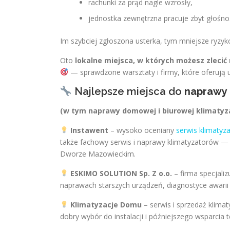
rachunki za prąd nagle wzrosły,
jednostka zewnętrzna pracuje zbyt głośno
Im szybciej zgłoszona usterka, tym mniejsze ryzy
Oto
lokalne miejsca, w których możesz zleci
— sprawdzone warsztaty i firmy, które oferują u
Najlepsze miejsca do
naprawy i
(w tym naprawy domowej i biurowej klimatyza
Instawent
– wysoko oceniany
serwis klimatyza
także fachowy serwis i naprawy klimatyzatorów —
Dworze Mazowieckim.
ESKIMO SOLUTION Sp. Z o.o.
– firma specjali
naprawach starszych urządzeń, diagnostyce awarii
Klimatyzacje Domu
– serwis i sprzedaż klima
dobry wybór do instalacji i późniejszego wsparcia 