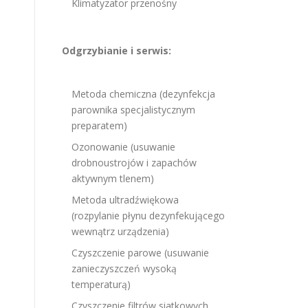
Klimatyzator przenośny
Odgrzybianie i serwis:
Metoda chemiczna (dezynfekcja
parownika specjalistycznym
preparatem)
Ozonowanie (usuwanie
drobnoustrojów i zapachów
aktywnym tlenem)
Metoda ultradźwiękowa
(rozpylanie płynu dezynfekującego
wewnątrz urządzenia)
Czyszczenie parowe (usuwanie
zanieczyszczeń wysoką
temperaturą)
Czyszczenie filtrów siatkowych