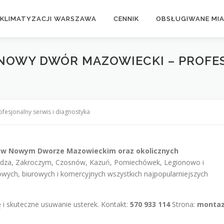
 KLIMATYZACJI WARSZAWA
CENNIK
OBSŁUGIWANE MI
NOWY DWÓR MAZOWIECKI – PROFES
fesjonalny serwis i diagnostyka
i w Nowym Dworze Mazowieckim oraz okolicznych
ierdza, Zakroczym, Czosnów, Kazuń, Pomiechówek, Legionowo i
ych, biurowych i komercyjnych wszystkich najpopularniejszych
 i skuteczne usuwanie usterek. Kontakt:
570 933 114
Strona:
montaz