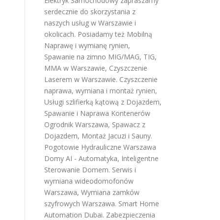
Elektryk Samochodowy
zapraszamy
serdecznie do skorzystania z
naszych usług w Warszawie i
okolicach. Posiadamy też
Mobilną
Naprawę i wymianę rynien
,
Spawanie na zimno MIG/MAG, TIG,
MMA w Warszawie
,
Czyszczenie
Laserem w Warszawie
.
Czyszczenie
naprawa, wymiana i montaż rynien
,
Usługi szlifierką kątową z Dojazdem
,
Spawanie i Naprawa Kontenerów
Ogrodnik Warszawa
,
Spawacz z
Dojazdem
,
Montaż Jacuzi i Sauny
.
Pogotowie Hydrauliczne Warszawa
Domy AI - Automatyka, Inteligentne
Sterowanie Domem
.
Serwis i
wymiana wideodomofonów
Warszawa
,
Wymiana zamków
szyfrowych Warszawa
.
Smart Home
Automation Dubai
.
Zabezpieczenia