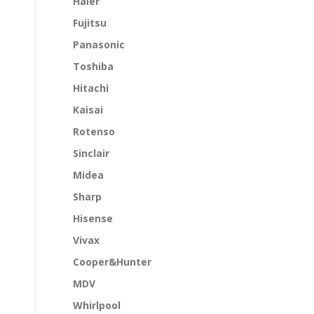
Haier
Fujitsu
Panasonic
Toshiba
Hitachi
Kaisai
Rotenso
Sinclair
Midea
Sharp
Hisense
Vivax
Cooper&Hunter
MDV
Whirlpool