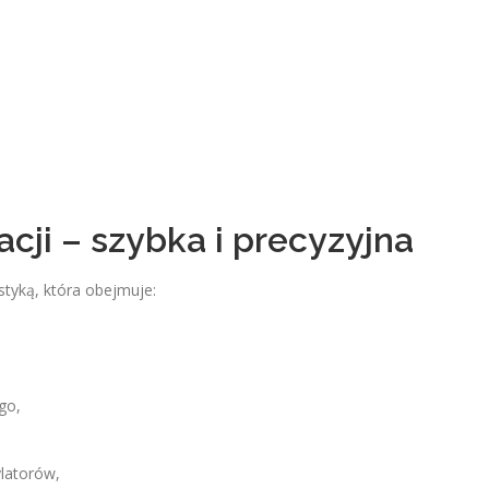
cji – szybka i precyzyjna
yką, która obejmuje:
go,
ylatorów,