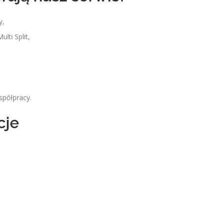
y,
lti Split,
spółpracy.
cje